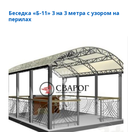
Беседка «Б-11» 3 на 3 метра с узором на
перилах