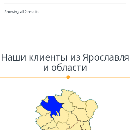
Showing all 2 results
Заказать
Наши клиенты из Ярославля
Ваше имя*
и области
Ваш телефон*
Комментарий к заказу