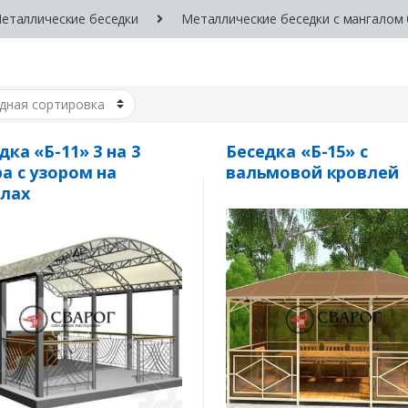
еталлические беседки
Металлические беседки с мангалом
дка «Б-11» 3 на 3
Беседка «Б-15» с
а с узором на
вальмовой кровлей
лах