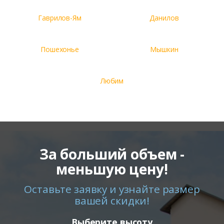
Гаврилов-Ям
Данилов
Пошехонье
Мышкин
Любим
За больший объем -
меньшую цену!
Оставьте заявку и узнайте размер
вашей скидки!
Выберите высоту