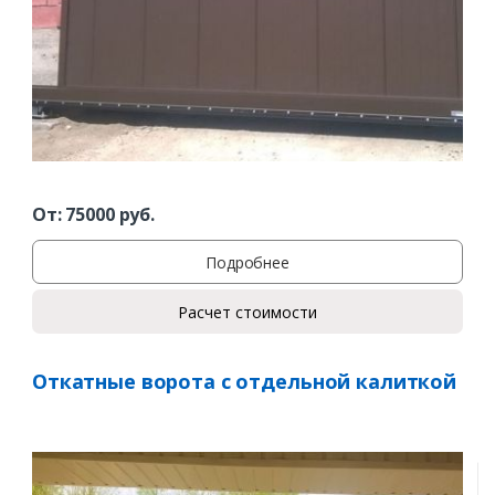
От:
75000
руб.
Заказать
Подробнее
Ваше имя*
Расчет стоимости
Откатные ворота с отдельной калиткой
Ваш телефон*