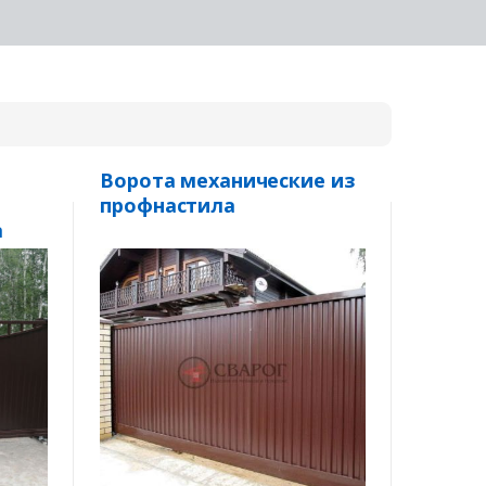
Ворота механические из
профнастила
а