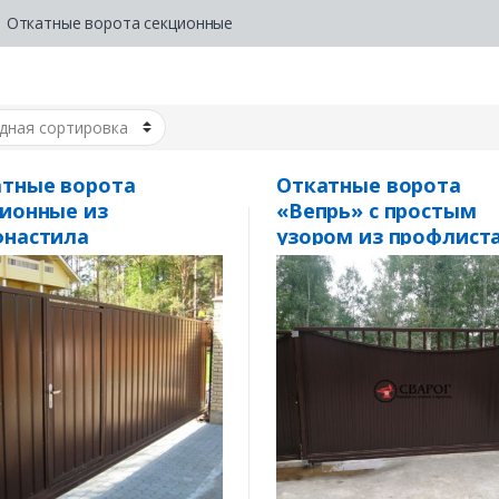
Откатные ворота секционные
тные ворота
Откатные ворота
ионные из
«Вепрь» с простым
фнастила
узором из профлист