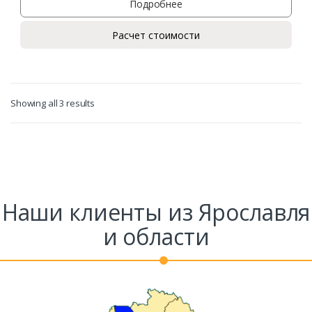
Подробнее
Заказать
Расчет стоимости
Ваше имя*
Ваш телефон*
Showing all 3 results
Комментарий к заказу
Наши клиенты из Ярославля
и области