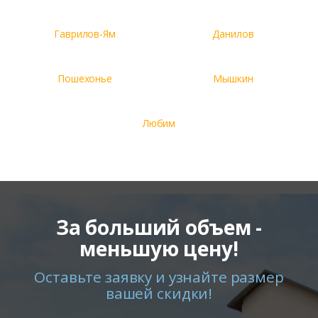
Гаврилов-Ям
Данилов
Пошехонье
Мышкин
Любим
За больший объем -
меньшую цену!
Оставьте заявку и узнайте размер
вашей скидки!