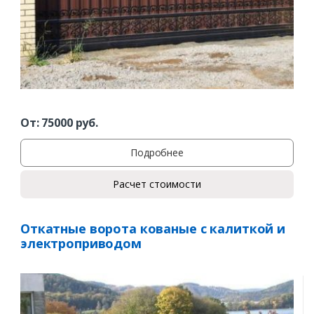
От:
75000
руб.
Заказать
Подробнее
Ваше имя*
Расчет стоимости
Откатные ворота кованые с калиткой и
Ваш телефон*
электроприводом
Комментарий к заказу