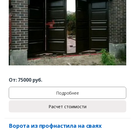
Заказать
Ваше имя*
Ваш телефон*
Комментарий к заказу
От:
75000
руб.
Подробнее
Расчет стоимости
Ворота из профнастила на сваях