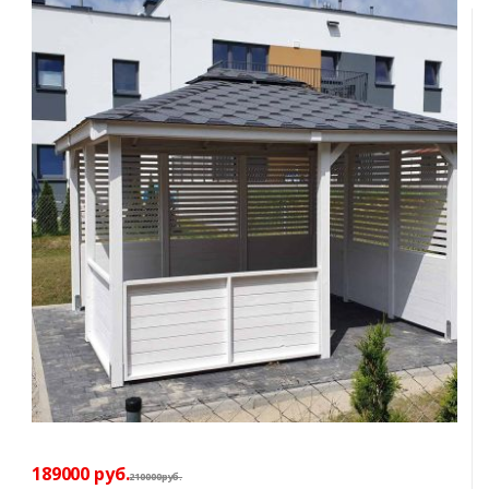
189000
руб.
210000
р
уб.