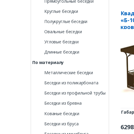
Прямоугольные беседки
Круглые беседки
Квад
«Б-1
Полукруглые беседки
кров
Овальные беседки
на 2
Угловые беседки
Длинные беседки
По материалу
Металлические беседки
Беседки из поликарбоната
Беседки из профильной трубы
Беседки из бревна
Габа
Кованые беседки
Беседки из бруса
6298
Беседки из минибруса