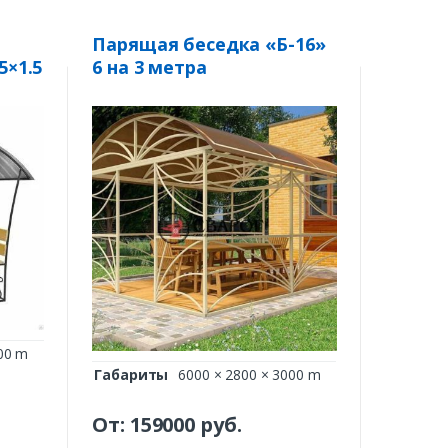
Парящая беседка «Б-16»
5×1.5
6 на 3 метра
00 m
Габариты
6000 × 2800 × 3000 m
От:
159000
руб.