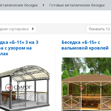
еталлические беседки
Готовые металлические беседки
дка «Б-11» 3 на 3
Беседка «Б-15» с
а с узором на
вальмовой кровлей
лах