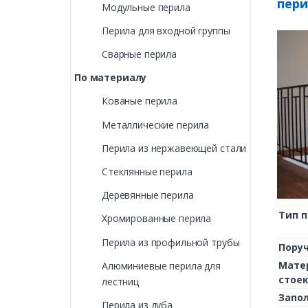
пери
Модульные перила
Перила для входной группы
Сварные перила
По материалу
Кованые перила
Металлические перила
Перила из нержавеющей стали
Стеклянные перила
Деревянные перила
Тип 
Хромированные перила
Перила из профильной трубы
Пору
Мате
Алюминиевые перила для
стое
лестниц
Запо
Перила из дуба