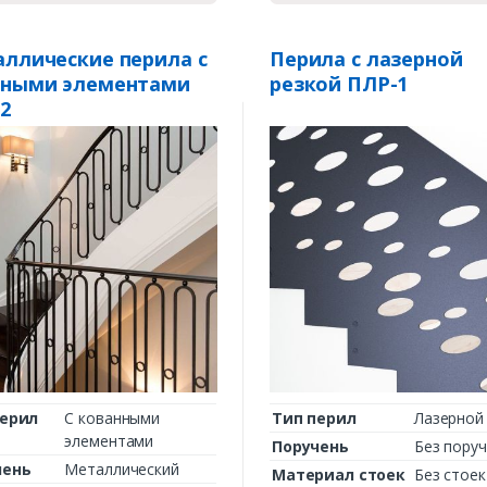
ллические перила с
Перила с лазерной
аными элементами
резкой ПЛР-1
2
перил
С кованными
Тип перил
Лазерной
элементами
Поручень
Без пору
чень
Металлический
Материал стоек
Без стоек