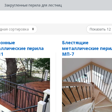
Закругленные перила для лестниц
конные
Блестящие
ллические перила
металлические пери
11
МП-7