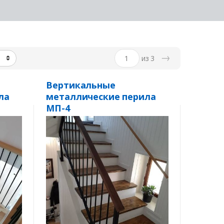
→
из 3
Вертикальные
ла
металлические перила
МП-4