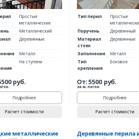
перил
Простые
Тип перил
Простые
металлические
металлическ
чень
Металлический
Поручень
Деревянный
риал
Деревянные
Материал
Деревянные
к
стоек
лнение
Металл
Заполнение
Металл
На ступени
Тип
Боковое
ления
крепления
5500
руб.
От:
5500
руб.
огон.
за м. погон.
Подробнее
Подробнее
Расчет стоимости
Расчет стоимости
кие металлические
Деревянные перила 