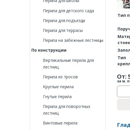
Перила для школы
Перила для детского сада
Тип 
Перила для подъезда
Пору
Перила для террасы
Мате
Перила на забежные лестницы
стое
Запо
По конструкции
Тип
Вертикальные перила для
креп
лестниц
От:
Перила из тросов
за м. п
Круглые перила
Гнутые перила
Перила для поворотных
лестниц
Винтовые перила
Глад