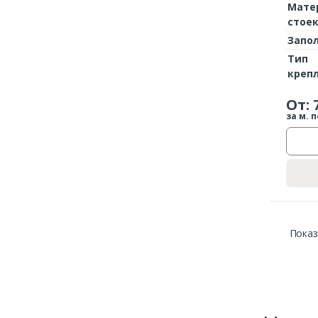
Мате
стое
Запо
Тип
креп
От:
за м. п
Показ