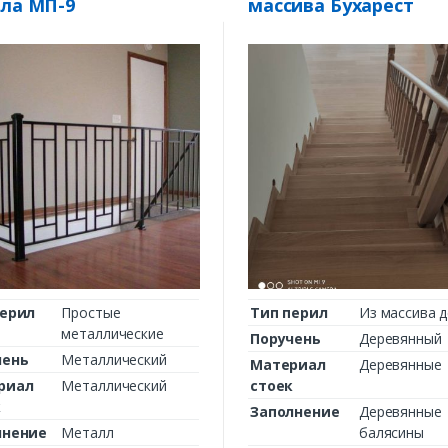
ла МП-9
массива Бухарест
перил
Простые
Тип перил
Из массива 
металлические
Поручень
Деревянный
чень
Металлический
Материал
Деревянные
риал
Металлический
стоек
к
Заполнение
Деревянные
лнение
Металл
балясины