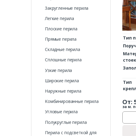
Закругленные перила
Легкие перила
Плоские перила
Тип 
Прямые перила
Пору
Складные перила
Мате
Сплошные перила
стое
Запо
Узкие перила
Широкие перила
Тип
креп
Наружные перила
От:
Комбинированные перила
за м. п
Угловые перила
Полукруглые перила
Перила с подсветкой для