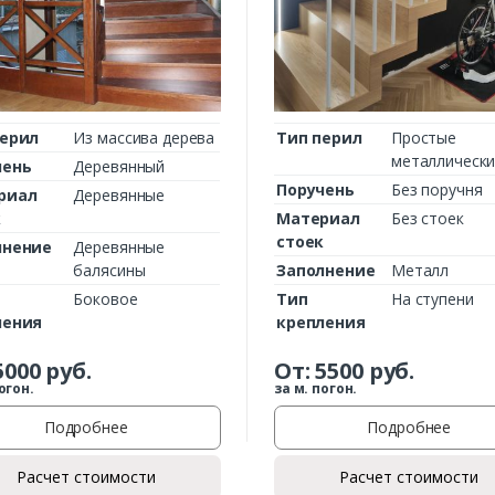
Комментарий к заказу
перил
Из массива дерева
Тип перил
Простые
металлическ
чень
Деревянный
Поручень
Без поручня
риал
Деревянные
к
Материал
Без стоек
стоек
лнение
Деревянные
балясины
Заполнение
Металл
Боковое
Тип
На ступени
ления
крепления
5000
руб.
От:
5500
руб.
огон.
за м. погон.
Подробнее
Подробнее
Расчет стоимости
Расчет стоимости