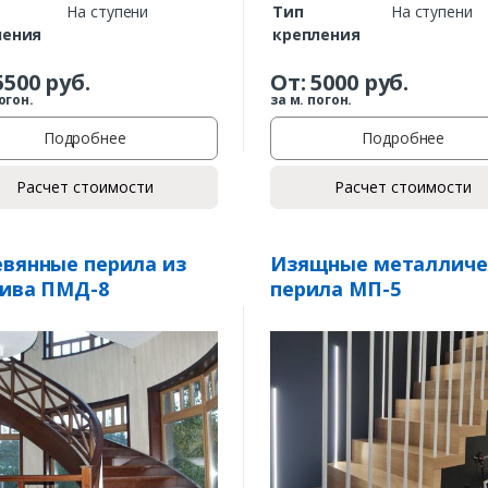
На ступени
Тип
На ступени
ления
крепления
5500
руб.
От:
5000
руб.
огон.
за м. погон.
Подробнее
Подробнее
Расчет стоимости
Расчет стоимости
Заказать
вянные перила из
Изящные металличе
ива ПМД-8
перила МП-5
Ваше имя*
Ваш телефон*